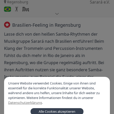
Sarará e.V.
Regensburg
Brasilien-Feeling in Regensburg
Lasse dich von den heißen Samba-Rhythmen der
Musikgruppe Sarará nach Brasilien entführen! Beim
Klang der Trommeln und Percussion-Instrumenten
fühlst du dich mehr in Rio de Janeiro als in
Regensburg, wo die Gruppe regelmäßig auftritt. Bei
ihren Auftritten nutzen sie ganz besondere Samba-
Instrumente: zum Beispiel die Surdo, einer der
Unsere Website verwendet Cookies. Einige von ihnen sind
wichtigsten Trommeln im Samba, und die Chocalho,
essentiell für die korrekte Funktionalität unserer Website,
eine brasilianische Rassel.
während andere uns helfen, unsere Inhalte für dich weiter zu
optimieren. Weitere Informationen findest du in unserer
Datenschutzerklärung
.
Musikalisch spielt Sarará eine Mischung aus dem
Alle Cookies akzeptieren
lateinamerikanischen Carioca Samba und eigenen,